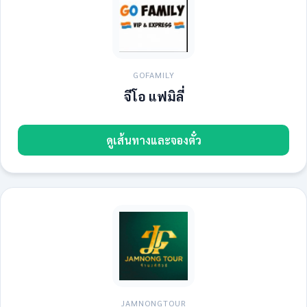
GOFAMILY
จีโอ แฟมิลี่
ดูเส้นทางและจองตั๋ว
JAMNONGTOUR