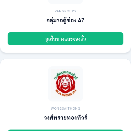
VANGROUP9
กลุ่มรถตู้ช่อง A7
ดูเส้นทางและจองตั๋ว
WONGSAITHONG
วงศ์ทรายทองทัวร์