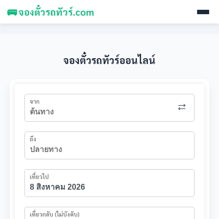
🚌 จองตั๋วรถทัวร์.com
จองตั๋วรถทัวร์ออนไลน์
จาก
ถึง
เที่ยวไป
เที่ยวกลับ (ไม่บังคับ)