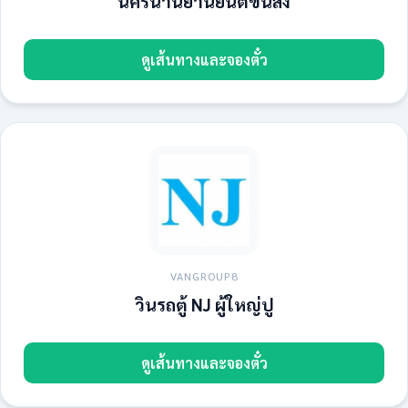
นครน่านยานยนต์ขนส่ง
ดูเส้นทางและจองตั๋ว
VANGROUP8
วินรถตู้ NJ ผู้ใหญ่ปู
ดูเส้นทางและจองตั๋ว