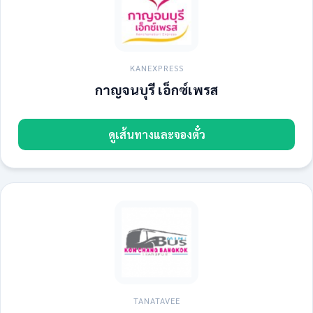
KANEXPRESS
กาญจนบุรี เอ็กซ์เพรส
ดูเส้นทางและจองตั๋ว
TANATAVEE